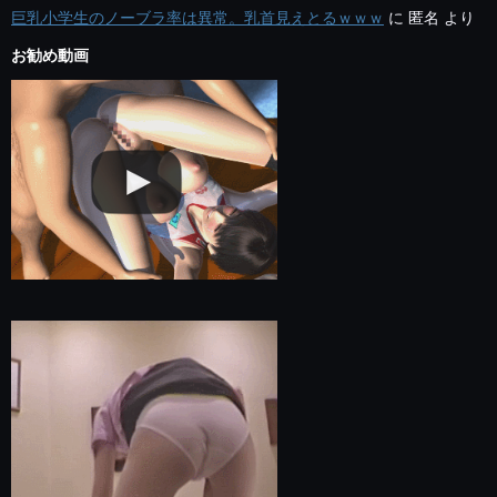
巨乳小学生のノーブラ率は異常。乳首見えとるｗｗｗ
に
匿名
より
お勧め動画