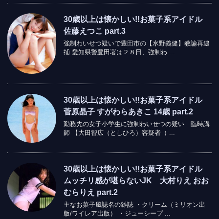
30歳以上は懐かしい!!お菓子系アイドル
佐藤えつこ part.3
強制わいせつ疑いで豊田市の【水野義健】教諭再逮
捕 愛知県警豊田署は２８日、強制わ ...
30歳以上は懐かしい!!お菓子系アイドル
菅原晶子 すがわらあきこ 14歳 part.2
勤務先の女子小学生に強制わいせつの疑い 臨時講
師 【大田智広（としひろ）容疑者（ ...
30歳以上は懐かしい!!お菓子系アイドル
ムッチリ感が堪らないJK 大村りえ おお
むらりえ part.2
主なお菓子風誌名の雑誌 ・クリーム（ミリオン出
版/ワイレア出版） ・ジューシープ ...