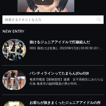
NEW ENTRY
抜けるジュニアアイドルで打線組んだ
0001 風吹けば名無し 2022/08/17(水) 03:00:39.10 I ...
パンティラインってたまらん(OωO)II
奄美市職員【新納昌悟】逮捕 女子高校生にみだらな
行為 奄美市の臨時職員の男が市内 ...
お前らが抜きまくったジュニアアイドルの作