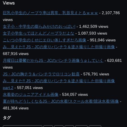
Views
巨乳小学生のノーブラ率は異常。乳首見えとるｗｗｗ
- 2,107,786
views
女子小・中学生の膨らみかけのおっぱい!
- 1,462,509 views
女子小学生ってほとんどノーブラだよな
- 1,087,593 views
こいつ小学生のくせにエロい体しすぎだろ画像
- 951,046 views
み…見えた!! JS・JCの座りパンチラ＆逆さ撮りした街撮り画像
-
687,916 views
月曜日は憂鬱だからJS・JCのパンチラ画像うｐしていく
- 620,681
views
JS・JCの胸チラ＆パンチラでロリコン歓喜
- 576,791 views
み…見えた!! JS・JCの座りパンチラ＆逆さ撮りした街撮り画像
part.2
- 557,051 views
水着姿のジュニアアイドル画像
- 534,057 views
夏が待ちどうしくなるJS・JCの水着!スクール水着!競泳水着!画像
-
481,304 views
タグ