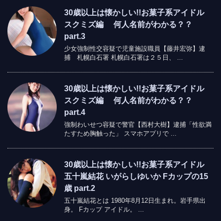
30歳以上は懐かしい!!お菓子系アイドル
スクミズ編 何人名前がわかる？？
part.3
少女強制性交容疑で児童施設職員【藤井宏弥】逮
捕 札幌白石署 札幌白石署は２５日、 ...
30歳以上は懐かしい!!お菓子系アイドル
スクミズ編 何人名前がわかる？？
part.4
強制わいせつ容疑で警官【西村大樹】逮捕「性欲満
たすため胸触った」 スマホアプリで ...
30歳以上は懐かしい!!お菓子系アイドル
五十嵐結花 いがらしゆいか Fカップの15
歳 part.2
五十嵐結花とは 1980年8月12日生まれ。岩手県出
身。 Fカップ アイドル。 ...