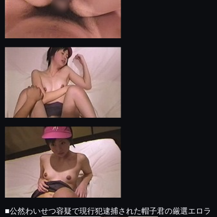
■公然わいせつ容疑で現行犯逮捕された帽子君の厳選エロラ