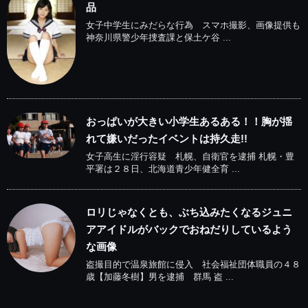
品
女子中学生にみだらな行為 スマホ撮影、画像提供も
神奈川県警少年捜査課と保土ケ谷 ...
おっぱいが大きい小学生あるある！！胸が揺
れて嫌いだったイベントは持久走!!
女子高生に淫行容疑 札幌、自衛官を逮捕 札幌・豊
平署は２８日、北海道青少年健全育 ...
ロリじゃなくとも、ぶち込みたくなるジュニ
アアイドルがバックでおねだりしているよう
な画像
盗撮目的で温泉旅館に侵入 社会福祉団体職員の４８
歳【加藤冬樹】男を逮捕 群馬 盗 ...