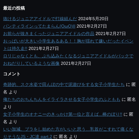
最近の投稿
抜けるジュニアアイドルで打線組んだ
2024年5月20日
パンティラインってたまらん(OωO)II
2021年2月27日
お前らが抜きまくったジュニアアイドルの作品
2021年2月27日
おっぱいが大きい小学生あるある！！胸が揺れて嫌いだったイベン
トは持久走!!
2021年2月27日
ロリじゃなくとも、ぶち込みたくなるジュニアアイドルがバックで
おねだりしているような画像
2021年2月27日
コメント
奇跡的、スク水姿で田んぼの中で泥遊びをする女子小学生たち
に
匿
名
より
俺たちのおちんちんをイライラさせる女子小学生のふともも
に
匿名
より
女子小学生のオナニーのきっかけ第一位と言えば...棒のぼり!!
に
匿
名
より
いい加減、ブラをし始めた方がいいと思う…乳首がこすれて痛くな
りそうなJS・JC達 part.2
に
匿名
より