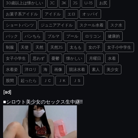
30歳以上は懐かしい
JC
JK
JS
U-15
お尻
お菓子系アイドル
アイドル
エロ
オッパイ
ショートパンツ
ジュニアアイドル
スクール水着
スク水
バック
パンちら
ブルマ
プール
ロリコン
健康的
制服
天使
天然
天然JS
太もも
女の子
女子小中学生
女子小学生
思わず
憂鬱
懐かしい
月曜日
水着
水着姿
洋ロリ
海
画像
競泳水着
素人
美少女
股間
起ったら
ＪＣ
ＪＫ
ＪＳ
[ad]
■シロウト美少女のセックス生中継!!