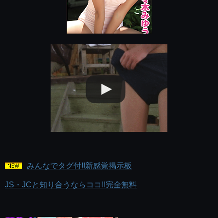
みんなでタグ付!!新感覚掲示板
JS・JCと知り合うならココ!!完全無料