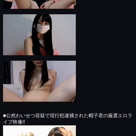
■公然わいせつ容疑で現行犯逮捕された帽子君の厳選エロラ
イブ映像!!