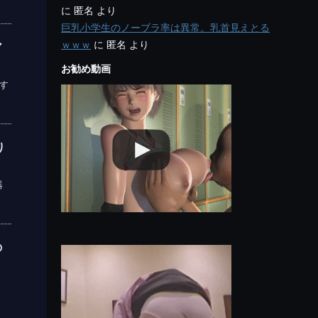
に
匿名
より
巨乳小学生のノーブラ率は異常。乳首見えとる
ｗｗｗ
に
匿名
より
ア
お勧め動画
略す
り
器
の
、