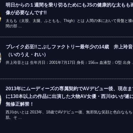
明日からの１週間を乗り切るためにもJSの健康的な太もも
像が必要なんです!!
太もも（太股、太腿、ふともも、Thigh）とは 人間の体において骨盤と膝
間の部 ...
ブレイク必至!!こぶしファクトリー最年少の14歳 井上玲
（いのうえ・れい）
井上玲音とは 生年月日：2001年7月17日 身長：156㎝ 血液型：O型 出身 ..
2013年にムーディーズの専属契約でAVデビュー後、現在ま
に130本以上の作品に出演した大物AV女優・西川ゆいが遂
無修正解禁！
西川ゆいとは 2013年、18歳でAVデビュー後、無邪気な笑顔と色白なもち
肌、そ ...