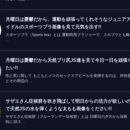
月曜日は憂鬱だから、運動を頑張ってくれそうなジュニア
イドルのスポーツブラ画像を見て元気を出す!!
スポーツブラ（Sports bra）とは 運動時用ブラジャーで、スポブラとも
...
月曜日は憂鬱だから天然プリ尻JS達を見て今日一日を頑張
たい!!
性と尻に関して もともとメスのセックスアピールを発揮するのは、外性
とその周辺の ...
サザエさん症候群を吹き飛ばして明日からの活力が欲しい
で天然JSの水を弾くような太もも画像をください!!
サザエさん症候群（ブルーマンデー症候群）とは 日曜日の夕方から深夜
特に18:3 ...