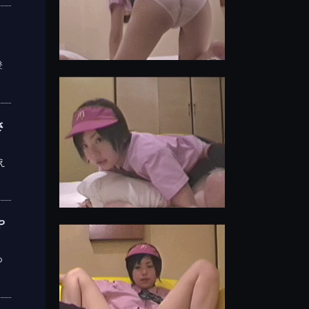
登
さ
え
や
つ