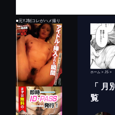
■元YJ制コレがハメ撮り
ホーム
>
JS
>
「 月
覧