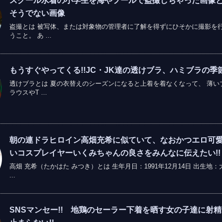
スクール水着の小学生を海やプールで盗撮しちゃった画像
そうでない画像
盗撮とは 被写体、または対象物の管理者に了解を得ずにひそかに撮影を
うこと。 あ ...
もうすぐやってくる!!JC・JK達の透けブラ、ハミブラの季
透けブラとは 夏の衣替えのシーズンになると上着を着なくなって、 薄い
ラウスやT ...
朝の連ドラヒロイン高畑充希に似ていて、なおかつエロ可
いコスプレイヤーいくみちゃんの良さをみんなに伝えたい!!
高畑 充希（たかはた みつき）とは 生年月日：1991年12月14日 出生地：
...
SNSマンセー!! 地鶏のセーラー下着を晒す女の子達に射