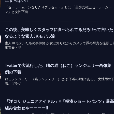
止まらない!!
「セーラームーンなりきりブラセット」とは 「美少女戦士セーラームー
ン」と女性下着 ...
この後、美味しくスタッフに食べられてるだろ!!って言いた
なるような素人JKモデル達
素人JKモデルたちの事件簿 少女と知りながらカメラで裸の写真を撮影し
童買春・児 ...
Twitterで大流行した、噂の猫（ねこ）ランジェリー画像
例の下着
ねこランジェリー（猫ランジェリー）とは 下着の1種である。 女性用の
着。ブラジ ...
「洋ロリ ジュニアアイドル」×「極浅ショートパンツ」最
組み合わせやーーーー!!