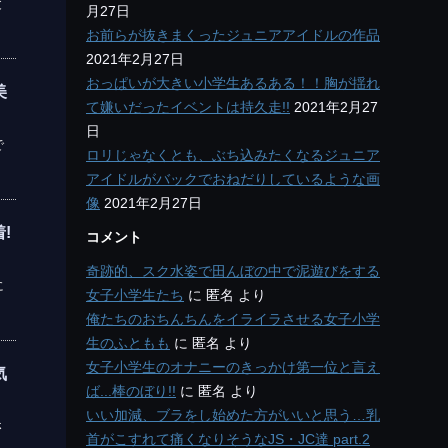
と
月27日
お前らが抜きまくったジュニアアイドルの作品
2021年2月27日
おっぱいが大きい小学生あるある！！胸が揺れ
美
て嫌いだったイベントは持久走!!
2021年2月27
日
で
ロリじゃなくとも、ぶち込みたくなるジュニア
アイドルがバックでおねだりしているような画
像
2021年2月27日
!
コメント
奇跡的、スク水姿で田んぼの中で泥遊びをする
に
女子小学生たち
に
匿名
より
俺たちのおちんちんをイライラさせる女子小学
生のふともも
に
匿名
より
女子小学生のオナニーのきっかけ第一位と言え
気
ば...棒のぼり!!
に
匿名
より
いい加減、ブラをし始めた方がいいと思う…乳
さ
首がこすれて痛くなりそうなJS・JC達 part.2