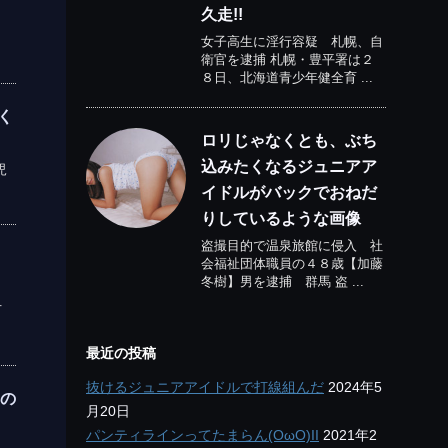
久走!!
女子高生に淫行容疑 札幌、自
衛官を逮捕 札幌・豊平署は２
８日、北海道青少年健全育 ...
く
ロリじゃなくとも、ぶち
込みたくなるジュニアア
児
イドルがバックでおねだ
りしているような画像
盗撮目的で温泉旅館に侵入 社
集
会福祉団体職員の４８歳【加藤
冬樹】男を逮捕 群馬 盗 ...
下
最近の投稿
抜けるジュニアアイドルで打線組んだ
2024年5
高の
月20日
パンティラインってたまらん(OωO)II
2021年2