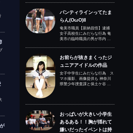
と
パンティラインってたま
行
らん(OωO)II
奄美市職員【新納昌悟】逮捕
女子高校生にみだらな行為 奄
美市の臨時職員の男が市内 ...
節
ブ
お前らが抜きまくったジ
ュニアアイドルの作品
女子中学生にみだらな行為 ス
マホ撮影、画像提供も 神奈川
愛
県警少年捜査課と保土ケ谷 ...
大
おっぱいが大きい小学生
あるある！！胸が揺れて
精が
嫌いだったイベントは持