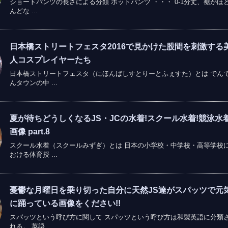
ショートパンツの長さによる分類 ホットパンツ ・・・ 0-1分丈、裾がほ
んどな ...
日本橋ストリートフェスタ2016で見かけた股間を刺激する
人コスプレイヤーたち
日本橋ストリートフェスタ（にほんばしすとりーとふぇすた）とは でん
んタウンの中 ...
夏が待ちどうしくなるJS・JCの水着!スクール水着!競泳水着
画像 part.8
スクール水着（スクールみずぎ）とは 日本の小学校・中学校・高等学校
おける体育授 ...
憂鬱な月曜日を乗り切った自分に天然JS達がスパッツで元
に踊っている画像をください!!
スパッツという呼び方に関して スパッツという呼び方は和製英語に分類
れる。 英語 ...