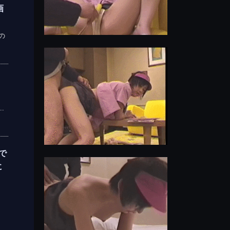
画
の
音
.
で
に