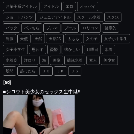
お菓子系アイドル
アイドル
エロ
オッパイ
ショートパンツ
ジュニアアイドル
スクール水着
スク水
バック
パンちら
ブルマ
プール
ロリコン
健康的
制服
天使
天然
天然JS
太もも
女の子
女子小中学生
女子小学生
思わず
憂鬱
懐かしい
月曜日
水着
水着姿
洋ロリ
海
画像
競泳水着
素人
美少女
股間
起ったら
ＪＣ
ＪＫ
ＪＳ
[ad]
■シロウト美少女のセックス生中継!!