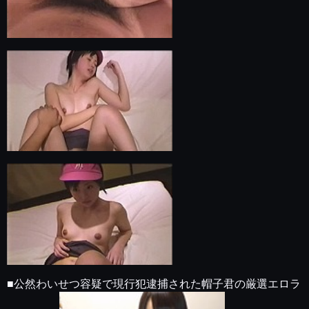
■公然わいせつ容疑で現行犯逮捕された帽子君の厳選エロラ