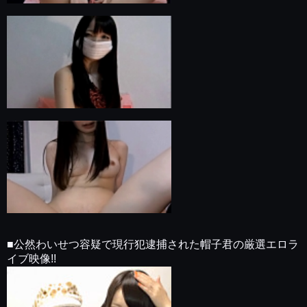
■公然わいせつ容疑で現行犯逮捕された帽子君の厳選エロラ
イブ映像!!