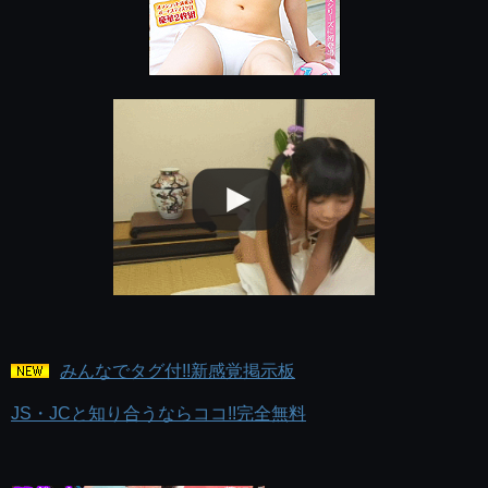
みんなでタグ付!!新感覚掲示板
JS・JCと知り合うならココ!!完全無料