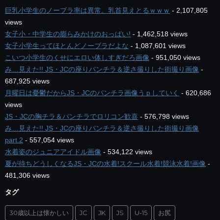
巨乳小学生のノーブラ率は異常。乳首見えとるｗｗｗ
- 2,107,805
views
女子小・中学生の膨らみかけのおっぱい!
- 1,462,518 views
女子小学生ってほとんどノーブラだよな
- 1,087,601 views
こいつ小学生のくせにエロい体しすぎだろ画像
- 951,050 views
み…見えた!! JS・JCの座りパンチラ＆逆さ撮りした街撮り画像
-
687,925 views
月曜日は憂鬱だからJS・JCのパンチラ画像うｐしていく
- 620,686
views
JS・JCの胸チラ＆パンチラでロリコン歓喜
- 576,798 views
み…見えた!! JS・JCの座りパンチラ＆逆さ撮りした街撮り画像
part.2
- 557,054 views
水着姿のジュニアアイドル画像
- 534,122 views
夏が待ちどうしくなるJS・JCの水着!スクール水着!競泳水着!画像
-
481,306 views
タグ
30歳以上は懐かしい
JC
JK
JS
U-15
お尻