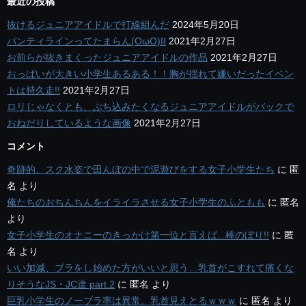
最近の投稿
抜けるジュニアアイドルで打線組んだ
2024年5月20日
パンティラインってたまらん(OωO)II
2021年2月27日
お前らが抜きまくったジュニアアイドルの作品
2021年2月27日
おっぱいが大きい小学生あるある！！胸が揺れて嫌いだったイベン
トは持久走!!
2021年2月27日
ロリじゃなくとも、ぶち込みたくなるジュニアアイドルがバックで
おねだりしているような画像
2021年2月27日
コメント
奇跡的、スク水姿で田んぼの中で泥遊びをする女子小学生たち
に
匿
名
より
俺たちのおちんちんをイライラさせる女子小学生のふともも
に
匿名
より
女子小学生のオナニーのきっかけ第一位と言えば...棒のぼり!!
に
匿
名
より
いい加減、ブラをし始めた方がいいと思う…乳首がこすれて痛くな
りそうなJS・JC達 part.2
に
匿名
より
巨乳小学生のノーブラ率は異常。乳首見えとるｗｗｗ
に
匿名
より