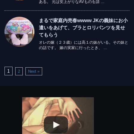
ある。 元は安上がりなAVものを請 ...
まるで家庭内売春wwww JKの義妹にお小
遣いをあげて、ブラとロリパンツを見せ
てもらう
オレの嫁（２３歳）には高１の妹がいる。その妹と
の話です。 嫁の実家に行ったとき、 ...
1
2
Next »