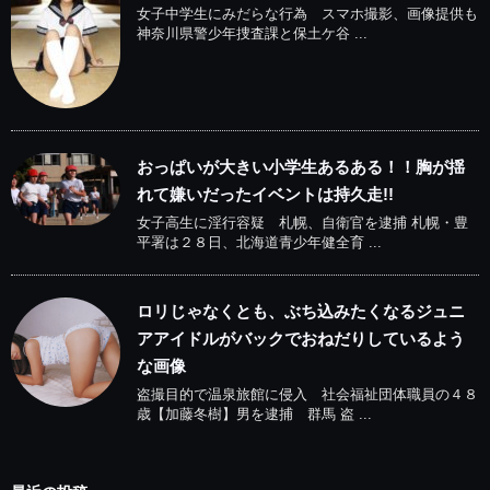
女子中学生にみだらな行為 スマホ撮影、画像提供も
神奈川県警少年捜査課と保土ケ谷 ...
おっぱいが大きい小学生あるある！！胸が揺
れて嫌いだったイベントは持久走!!
女子高生に淫行容疑 札幌、自衛官を逮捕 札幌・豊
平署は２８日、北海道青少年健全育 ...
ロリじゃなくとも、ぶち込みたくなるジュニ
アアイドルがバックでおねだりしているよう
な画像
盗撮目的で温泉旅館に侵入 社会福祉団体職員の４８
歳【加藤冬樹】男を逮捕 群馬 盗 ...