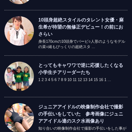
10頭身超絶スタイルのタレント女優・麻
生希が待望の無修正デビュー！の前にお
さらい
身長170cmの10頭身でバービ○人形のようなモデル
の菜○緒もびっくりの超絶スタ ...
とってもキャワワで逆に応援したくなる
小学生チアリーダーたち
1 2 3 4 5 6 7 8 9 10 11 12 13 14 15 16 1 ...
ジュニアアイドルの映像制作会社で撮影
の手伝いをしていた 参考画像にジュニ
アアイドル達のスク水画像あり
知り合いの映像制作会社で撮影の手伝いをした事が