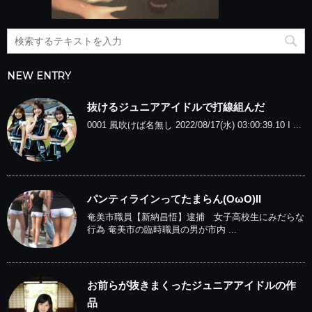
NEW ENTRY
抜けるジュニアアイドルで打線組んだ
0001 風吹けば名無し 2022/08/17(水) 03:00:39.10 I ...
パンティラインってたまらん(OωO)II
奄美市職員【新納昌悟】逮捕 女子高校生にみだらな
行為 奄美市の臨時職員の男が市内 ...
お前らが抜きまくったジュニアアイドルの作
品