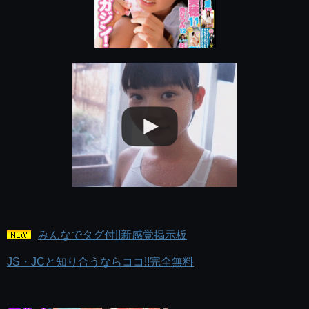
みんなでタグ付!!新感覚掲示板
JS・JCと知り合うならココ!!完全無料