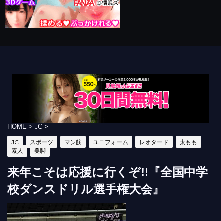
HOME
>
JC
>
JC
スポーツ
マン筋
ユニフォーム
レオタード
太もも
素人
美脚
来年こそは応援に行くぞ!!『全国中学
校ダンスドリル選手権大会』