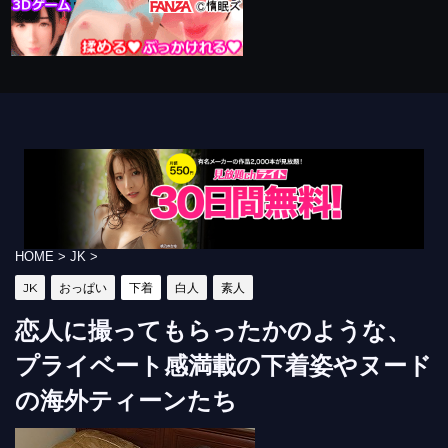
HOME
>
JK
>
JK
おっぱい
下着
白人
素人
恋人に撮ってもらったかのような、
プライベート感満載の下着姿やヌード
の海外ティーンたち