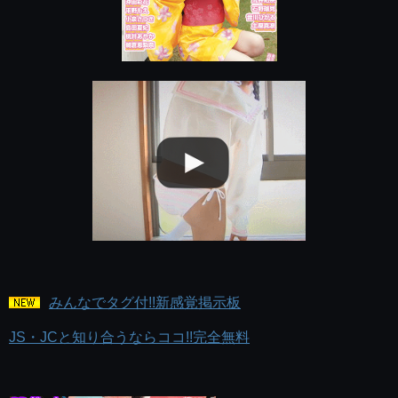
みんなでタグ付!!新感覚掲示板
JS・JCと知り合うならココ!!完全無料