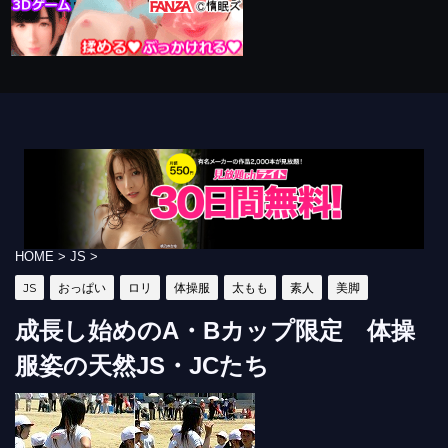
HOME
>
JS
>
JS
おっぱい
ロリ
体操服
太もも
素人
美脚
成長し始めのA・Bカップ限定 体操
服姿の天然JS・JCたち