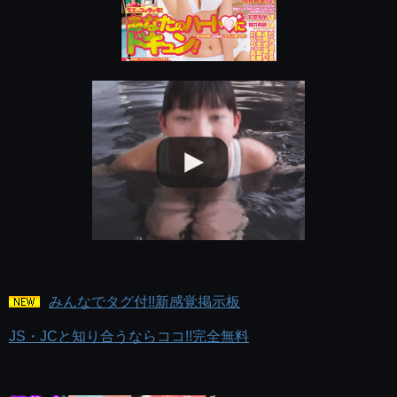
みんなでタグ付!!新感覚掲示板
JS・JCと知り合うならココ!!完全無料