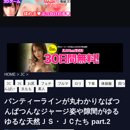
HOME
>
JC
>
JC
JS
お尻
フェチ
ブルマ
ロリ
下着
体操服
四つ
んばい
太もも
素人
パンティーラインが丸わかりなぱつ
んぱつんなジャージ姿や隙間がゆる
ゆるな天然ＪＳ・ＪＣたち part.2