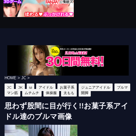
HOME
>
JC
>
JC
JK
ω
アイドル
お菓子系
ジュニアアイドル
ブルマ
マン筋
ムチムチ
体操服
太もも
開脚
思わず股間に目が行く!!お菓子系アイ
ドル達のブルマ画像