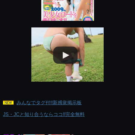
みんなでタグ付!!新感覚掲示板
JS・JCと知り合うならココ!!完全無料