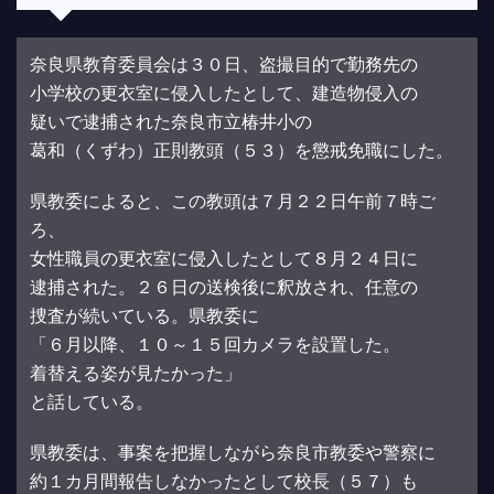
奈良県教育委員会は３０日、盗撮目的で勤務先の
小学校の更衣室に侵入したとして、建造物侵入の
疑いで逮捕された奈良市立椿井小の
葛和（くずわ）正則教頭（５３）を懲戒免職にした。
県教委によると、この教頭は７月２２日午前７時ご
ろ、
女性職員の更衣室に侵入したとして８月２４日に
逮捕された。２６日の送検後に釈放され、任意の
捜査が続いている。県教委に
「６月以降、１０～１５回カメラを設置した。
着替える姿が見たかった」
と話している。
県教委は、事案を把握しながら奈良市教委や警察に
約１カ月間報告しなかったとして校長（５７）も