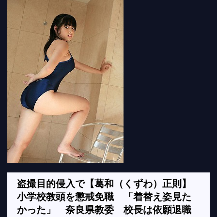
盗撮目的侵入で【葛和（くずわ）正則】
小学校教頭を懲戒免職 「着替え姿見た
かった」 奈良県教委 校長は依願退職