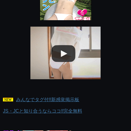
みんなでタグ付!!新感覚掲示板
JS・JCと知り合うならココ!!完全無料