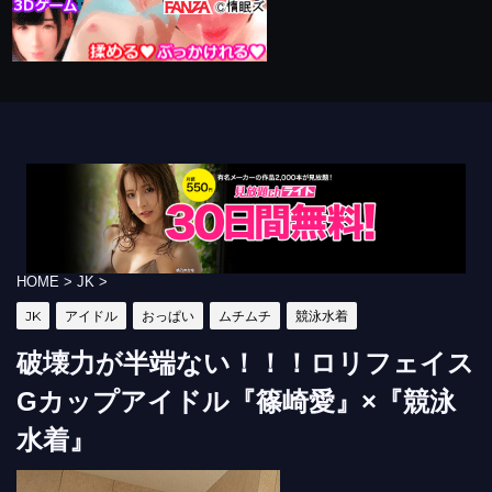
HOME
>
JK
>
JK
アイドル
おっぱい
ムチムチ
競泳水着
破壊力が半端ない！！！ロリフェイス
Gカップアイドル『篠崎愛』×『競泳
水着』