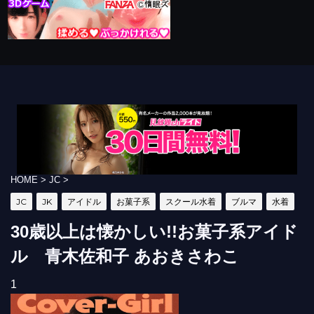
HOME
>
JC
>
JC
JK
アイドル
お菓子系
スクール水着
ブルマ
水着
30歳以上は懐かしい!!お菓子系アイド
ル 青木佐和子 あおきさわこ
1