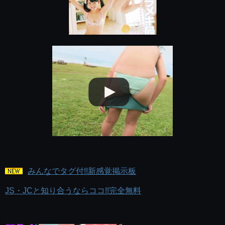
みんなでタグ付!!新感覚掲示板
JS・JCと知り合うならココ!!完全無料