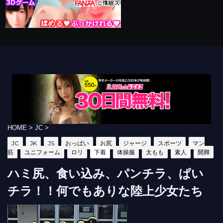
HOME
>
JC
>
JC
JK
JS
おっぱい
お尻
ジャージ
スポーツ
マン
筋
ユニフォーム
ロリ
下着
体操服
太もも
素人
開脚
ハミ尻、食い込み、パンチラ、ぱい
チラ！！何でもありな陸上少女たち