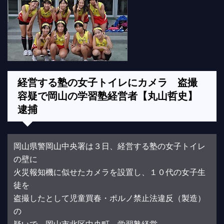
経営する塾の女子トイレにカメラ 盗撮
容疑で岡山の学習塾経営者【丸山哲史】
逮捕
岡山県警岡山中央署は３日、経営する塾の女子トイレ
の壁に
火災報知機に似せたカメラを設置し、１０代の女子生
徒を
盗撮したとして児童買春・ポルノ禁止法違反（製造）
の