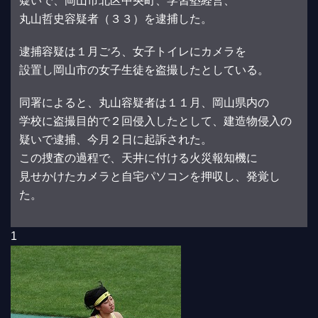
疑いで、岡山市北区中央町、学習塾経営、
丸山哲史容疑者（３３）を逮捕した。
逮捕容疑は１月ごろ、女子トイレにカメラを
設置し岡山市の女子生徒を盗撮したとしている。
同署によると、丸山容疑者は１１月、岡山県内の
学校に盗撮目的で２回侵入したとして、建造物侵入の
疑いで逮捕、今月２日に起訴された。
この捜査の過程で、天井に付ける火災報知機に
見せかけたカメラと自宅パソコンを押収し、発覚し
た。
1