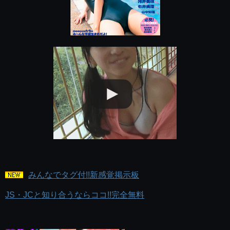
みんなでタグ付!!新感覚掲示板
JS・JCと知り合うならココ!!完全無料