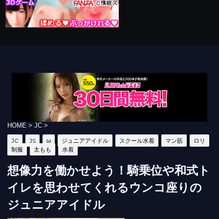
HOME
>
JC
>
JC
JS
ω
ジュニアアイドル
スクール水着
マン筋
ロリ
制服
太もも
水着
想像力を働かせよう！騎乗位や和式ト
イレを思わせてくれるウンコ座りの
ジュニアアイドル