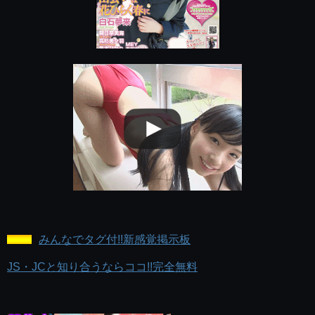
みんなでタグ付!!新感覚掲示板
JS・JCと知り合うならココ!!完全無料