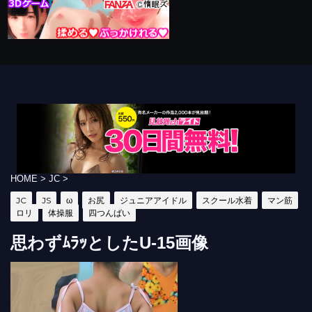
HOME
>
JC
>
JC
JS
ω
お尻
ジュニアアイドル
スクール水着
マン筋
ロリ
体操服
四つんばい
思わずﾑﾗｯとしたU-15画像