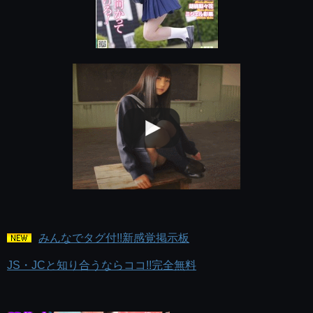
みんなでタグ付!!新感覚掲示板
JS・JCと知り合うならココ!!完全無料