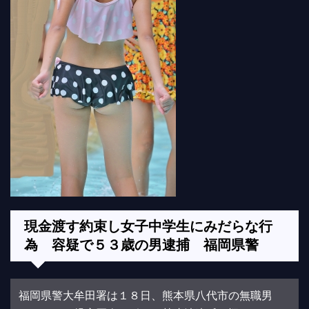
現金渡す約束し女子中学生にみだらな行
為 容疑で５３歳の男逮捕 福岡県警
福岡県警大牟田署は１８日、熊本県八代市の無職男