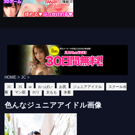
HOME
>
JC
>
JC
JS
ω
おっぱい
お尻
ジュニアアイドル
スクール水
着
マン筋
ロリ
太もも
水着
色んなジュニアアイドル画像