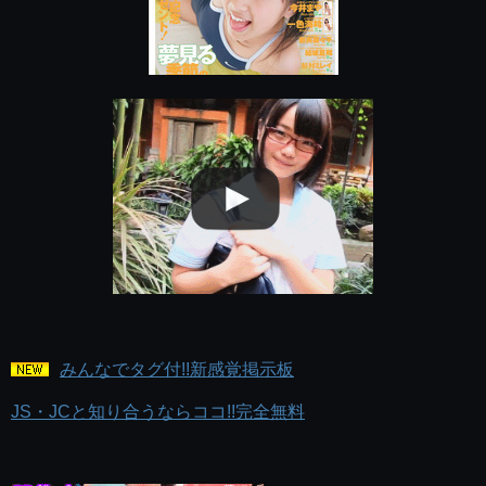
みんなでタグ付!!新感覚掲示板
JS・JCと知り合うならココ!!完全無料