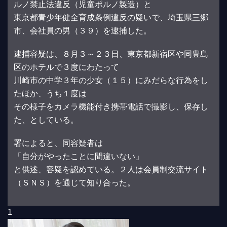
ルノ禁止法違反（児童ポルノ製造）と
東京都青少年健全育成条例違反の疑いで、埼玉県三郷
市、会社員の男（３９）を逮捕した。
逮捕容疑は、８月３～２３日、東京都新宿区や同豊島
区のホテルで３度にわたって
川崎市の中学３年の少女（１５）にみだらな行為をし
たほか、うち１度は
その様子をカメラ機能付き携帯電話で撮影し、保存し
た、としている。
署によると、同容疑者は
「自分がやったことに間違いない」
と供述、容疑を認めている。２人は会員制交流サイト
（ＳＮＳ）を通じて知り合った。
1