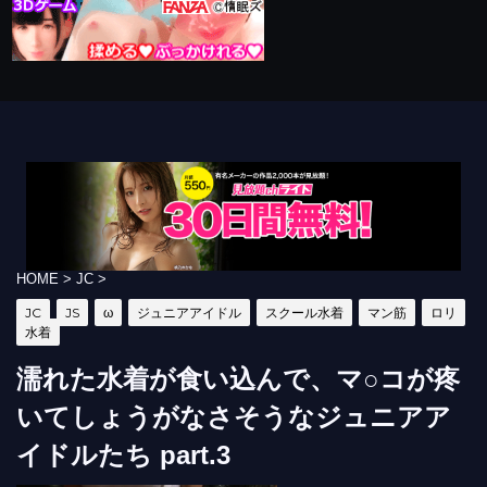
HOME
>
JC
>
JC
JS
ω
ジュニアアイドル
スクール水着
マン筋
ロリ
水着
濡れた水着が食い込んで、マ○コが疼
いてしょうがなさそうなジュニアア
イドルたち part.3