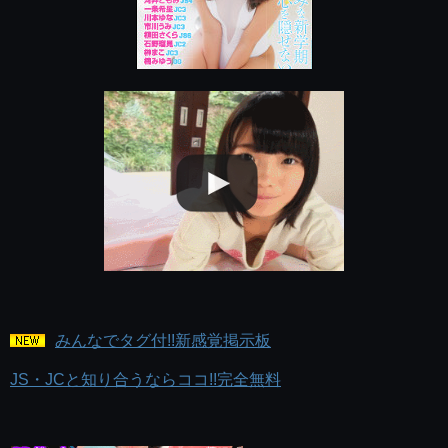
みんなでタグ付!!新感覚掲示板
JS・JCと知り合うならココ!!完全無料