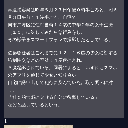
再逮捕容疑は昨年５月２７日午後０時半ごろと、同６
月３日午前１１時半ごろ、自宅で、
同市戸塚区に住む当時１４歳の中学２年の女子生徒
（１５）に対してみだらな行為をし、
その様子をスマートフォンで撮影したとしている。
佐藤容疑者はこれまでに１２～１６歳の少女に対する
強制性交などの容疑で４度逮捕され、
３度起訴されている。同署によると、いずれもスマホ
のアプリを通じて少女と知り合い、
自宅に誘い出して犯行に及んでいた。取り調べに対
し、
「社会的常識に欠ける自分に後悔している」
などと話しているという。
1