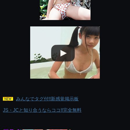
みんなでタグ付!!新感覚掲示板
JS・JCと知り合うならココ!!完全無料