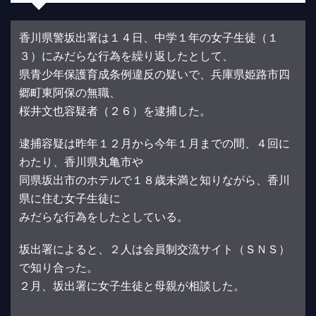
香川県警坂出署は１４日、中学１年の女子生徒（１
３）にみだらな行為を繰り返したとして、
県青少年保護育成条例違反の疑いで、兵庫県姫路市四
郷町東阿保の無職、
桜井文也容疑者（２６）を逮捕した。
逮捕容疑は昨年１２月から今年１月までの間、４回に
わたり、香川県丸亀市や
同県坂出市のホテルで１８歳未満と知りながら、香川
県に住む女子生徒に
みだらな行為をしたとしている。
坂出署によると、２人は会員制交流サイト（ＳＮＳ）
で知り合った。
２月、坂出署に女子生徒と母親が相談した。