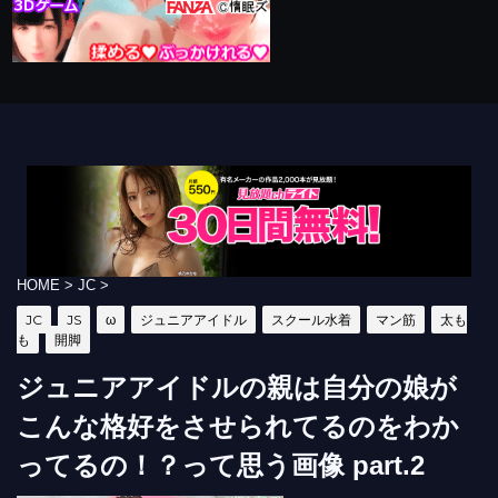
HOME
>
JC
>
JC
JS
ω
ジュニアアイドル
スクール水着
マン筋
太も
も
開脚
ジュニアアイドルの親は自分の娘が
こんな格好をさせられてるのをわか
ってるの！？って思う画像 part.2