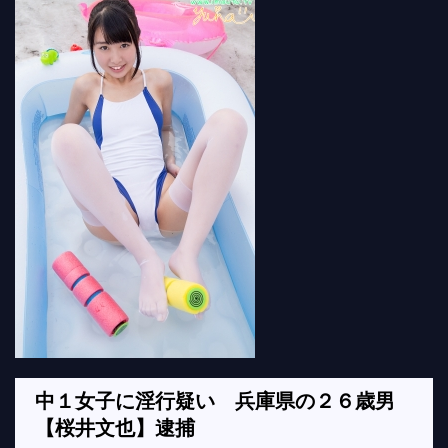
中１女子に淫行疑い 兵庫県の２６歳男
【桜井文也】逮捕