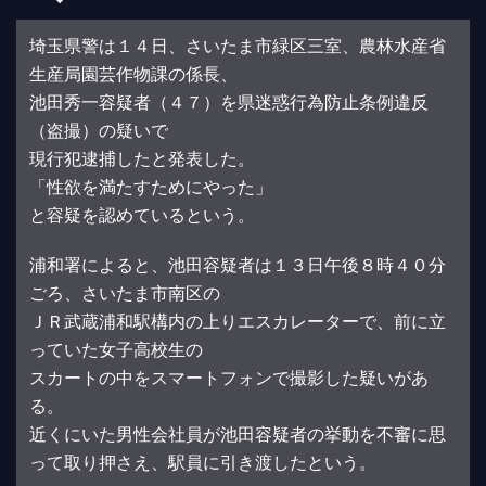
埼玉県警は１４日、さいたま市緑区三室、農林水産省
生産局園芸作物課の係長、
池田秀一容疑者（４７）を県迷惑行為防止条例違反
（盗撮）の疑いで
現行犯逮捕したと発表した。
「性欲を満たすためにやった」
と容疑を認めているという。
浦和署によると、池田容疑者は１３日午後８時４０分
ごろ、さいたま市南区の
ＪＲ武蔵浦和駅構内の上りエスカレーターで、前に立
っていた女子高校生の
スカートの中をスマートフォンで撮影した疑いがあ
る。
近くにいた男性会社員が池田容疑者の挙動を不審に思
って取り押さえ、駅員に引き渡したという。