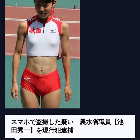
スマホで盗撮した疑い 農水省職員【池
田秀一】を現行犯逮捕