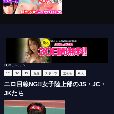
HOME
>
JC
>
JC
JK
JS
お尻
スポーツ
太もも
素人
エロ目線NG!!女子陸上部のJS・JC・
JKたち