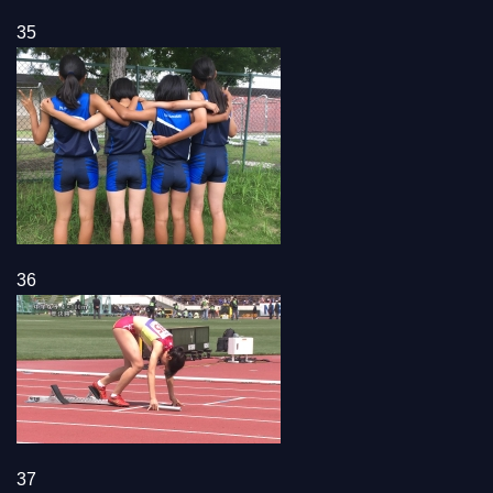
35
36
37