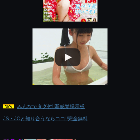
みんなでタグ付!!新感覚掲示板
JS・JCと知り合うならココ!!完全無料