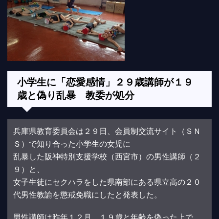
小学生に「恋愛感情」２９歳講師が１９
歳と偽り乱暴 教委が処分
兵庫県教育委員会は２９日、会員制交流サイト（ＳＮ
Ｓ）で知り合った小学生の女児に
乱暴した阪神特別支援学校（西宮市）の男性講師（２
９）と、
女子生徒にセクハラをした県南部にある県立高の２０
代男性教諭を懲戒免職にしたと発表した。
男性講師は昨年１２月、１９歳と年齢を偽った上で、