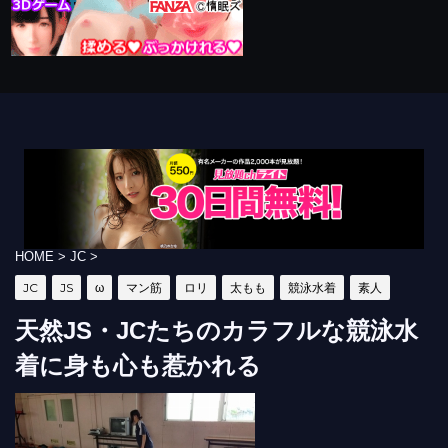
HOME
>
JC
>
JC
JS
ω
マン筋
ロリ
太もも
競泳水着
素人
天然JS・JCたちのカラフルな競泳水
着に身も心も惹かれる