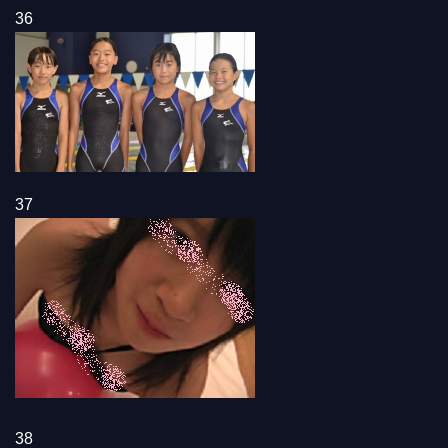
36
37
38