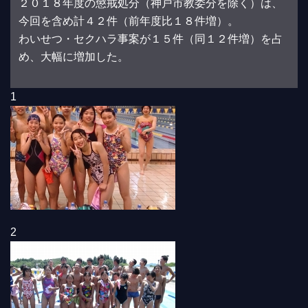
２０１８年度の懲戒処分（神戸市教委分を除く）は、
今回を含め計４２件（前年度比１８件増）。
わいせつ・セクハラ事案が１５件（同１２件増）を占
め、大幅に増加した。
1
2