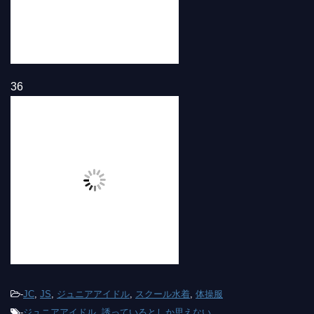
36
-
JC
,
JS
,
ジュニアアイドル
,
スクール水着
,
体操服
-
ジュニアアイドル
,
誘っているとしか思えない