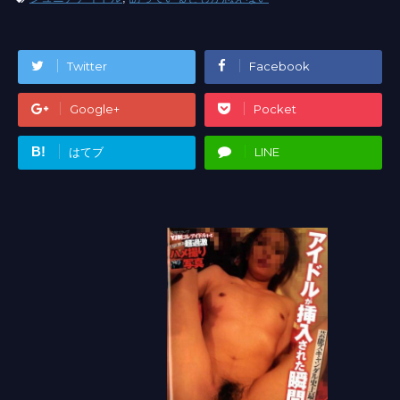
Twitter
Facebook
Google+
Pocket
B!
はてブ
LINE