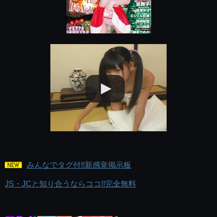
みんなでタグ付!!新感覚掲示板
JS・JCと知り合うならココ!!完全無料