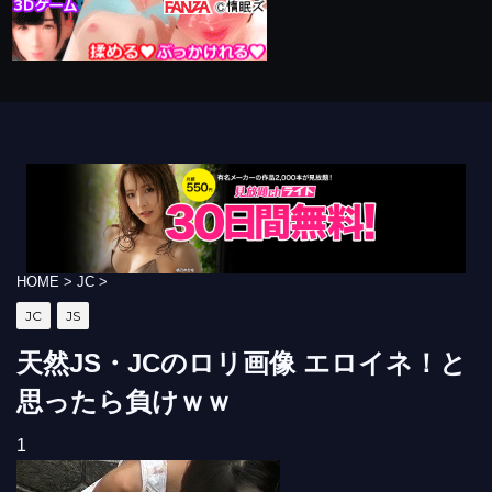
HOME
>
JC
>
JC
JS
天然JS・JCのロリ画像 エロイネ！と
思ったら負けｗｗ
1