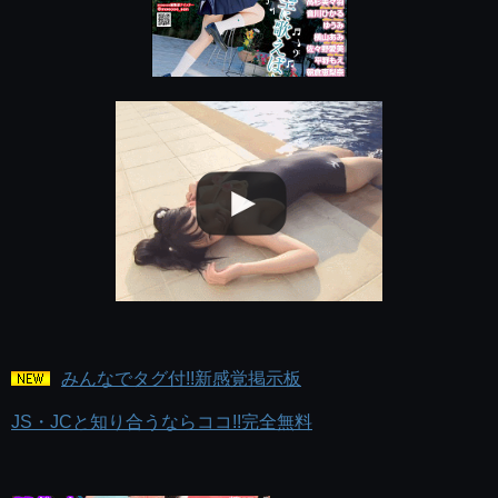
みんなでタグ付!!新感覚掲示板
JS・JCと知り合うならココ!!完全無料