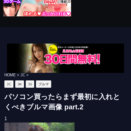
HOME
>
JC
>
JC
JK
JS
ブルマ
パソコン買ったらまず最初に入れと
くべきブルマ画像 part.2
1