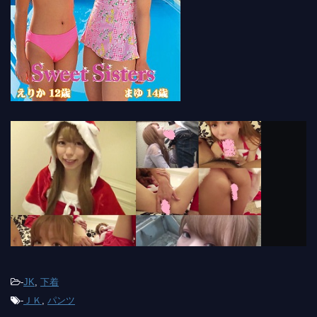
-
JK
,
下着
-
ＪＫ
,
パンツ