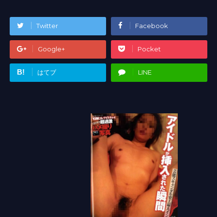
Twitter
Facebook
Google+
Pocket
B!
はてブ
LINE