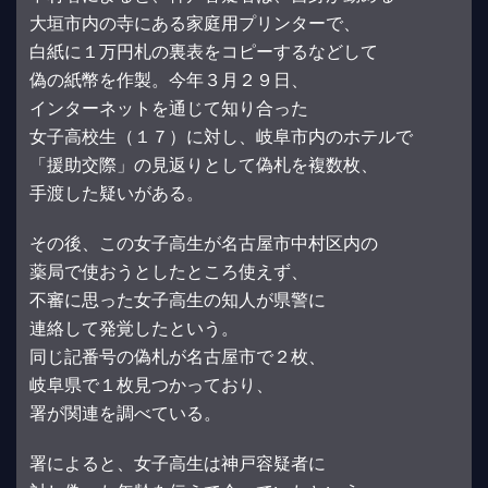
大垣市内の寺にある家庭用プリンターで、
白紙に１万円札の裏表をコピーするなどして
偽の紙幣を作製。今年３月２９日、
インターネットを通じて知り合った
女子高校生（１７）に対し、岐阜市内のホテルで
「援助交際」の見返りとして偽札を複数枚、
手渡した疑いがある。
その後、この女子高生が名古屋市中村区内の
薬局で使おうとしたところ使えず、
不審に思った女子高生の知人が県警に
連絡して発覚したという。
同じ記番号の偽札が名古屋市で２枚、
岐阜県で１枚見つかっており、
署が関連を調べている。
署によると、女子高生は神戸容疑者に