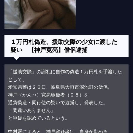
１万円札偽造、援助交際の少女に渡した
疑い 【神戸寛亮】僧侶逮捕
「援助交際」の謝礼に自作の偽造１万円札を手渡した
として、
愛知県警は２６日、岐阜県大垣市深池町の僧侶、
神戸（かんべ）寛亮容疑者（２８）を
通貨偽造・同行使の疑いで逮捕し、発表した。
「間違いありません」
と容疑を認めているという。
中村署によると、神戸容疑者は、自身が勤める