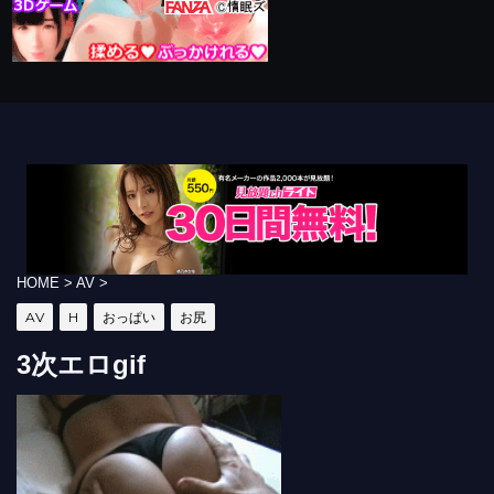
HOME
>
AV
>
AV
H
おっぱい
お尻
3次エロgif