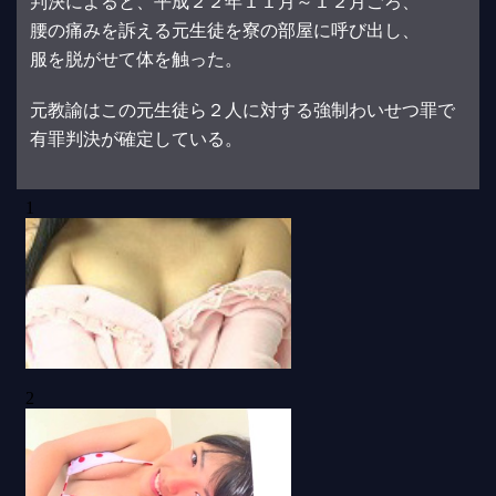
判決によると、平成２２年１１月～１２月ごろ、
腰の痛みを訴える元生徒を寮の部屋に呼び出し、
服を脱がせて体を触った。
元教諭はこの元生徒ら２人に対する強制わいせつ罪で
有罪判決が確定している。