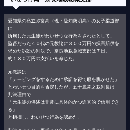
愛知県の私立弥富高（現・愛知黎明高）の女子柔道部
に
所属した元生徒がわいせつな行為をされたとして、
監督だった４０代の元教諭に３００万円の損害賠償を
求めた訴訟の判決で、奈良地裁葛城支部は７日、
約１８０万円の支払いを命じた。
元教諭は
「テーピングをするために承諾を得て服を脱がせた」
とわいせつ目的を否定したが、五十嵐常之裁判長は
判決理由で
「元生徒の供述は非常に具体的かつ迫真的で信用でき
る」
と指摘し、わいせつ行為を認めた。