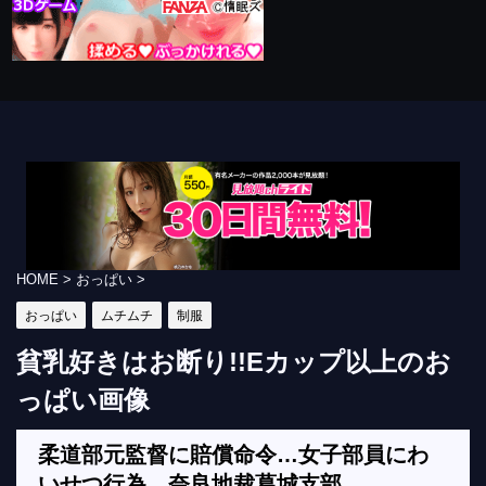
HOME
>
おっぱい
>
おっぱい
ムチムチ
制服
貧乳好きはお断り!!Eカップ以上のお
っぱい画像
柔道部元監督に賠償命令…女子部員にわ
いせつ行為 奈良地裁葛城支部