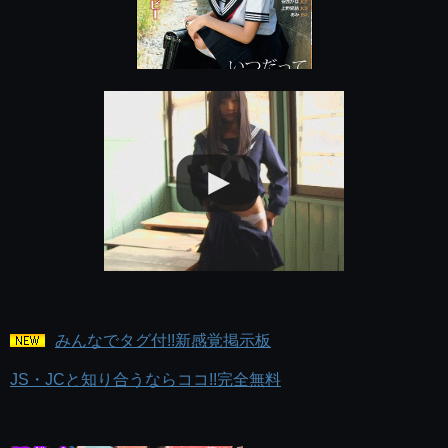
みんなでタグ付!!新感覚掲示板
JS・JCと知り合うならココ!!完全無料