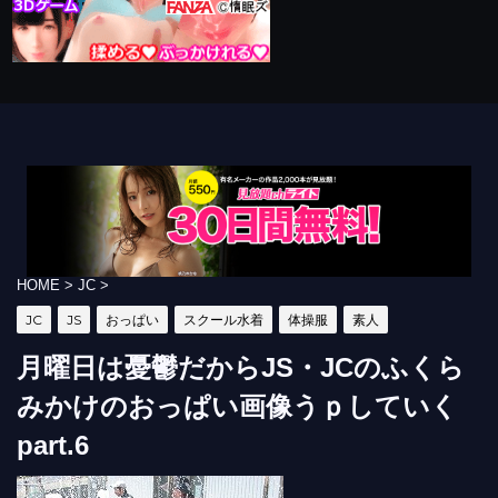
HOME
>
JC
>
JC
JS
おっぱい
スクール水着
体操服
素人
月曜日は憂鬱だからJS・JCのふくら
みかけのおっぱい画像うｐしていく
part.6