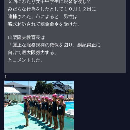
３回にわたり女子中学生に現金を渡して
みだらな行為をしたとして１０月１２日に
逮捕された。市によると、男性は
略式起訴されて罰金命令を受けた。
山梨隆夫教育長は
「厳正な服務規律の確保を図り、綱紀粛正に
向けて最大限努力する」
とコメントした。
1