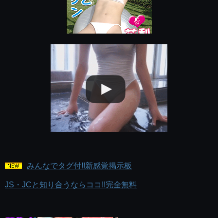
みんなでタグ付!!新感覚掲示板
JS・JCと知り合うならココ!!完全無料