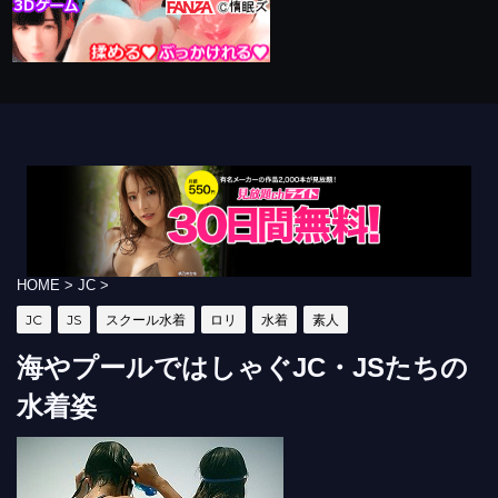
HOME
>
JC
>
JC
JS
スクール水着
ロリ
水着
素人
海やプールではしゃぐJC・JSたちの
水着姿