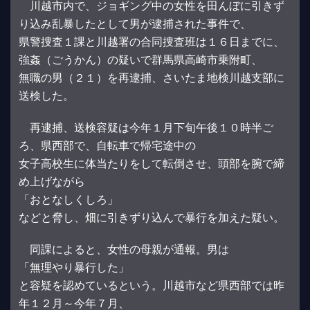
川越市内で、ジョギング中の女性を田んぼに引きず
り込み乱暴したとして男が逮捕された事件で、
県警捜査１課と川越署の合同捜査班は１６日までに、
強姦（ごうかん）の疑いで群馬県高崎市乗附町、
無職の男（２１）を再逮捕、さいたま地検川越支部に
送検した。
再逮捕、送検容疑は今年１月下旬午後１０時半ご
ろ、県西部で、自転車で帰宅途中の
女子高校生に体当たりをして転倒させ、頭部を腕で締
め上げながら
「おとなしくしろ」
などと脅し、畑に引きずり込んで暴行を加えた疑い。
同課によると、女性の母親が通報。男は
「無理やり暴行した」
と容疑を認めているという。川越市など県西部では昨
年１２月～今年７月、