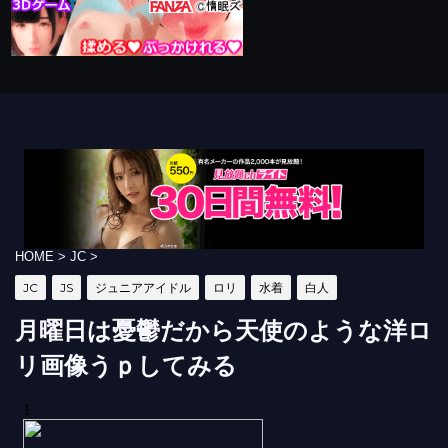
HOME
>
JC
>
JC
JS
ジュニアアイドル
ロリ
水着
白人
月曜日は憂鬱だから天使のような洋ロ
リ画像うｐしてみる