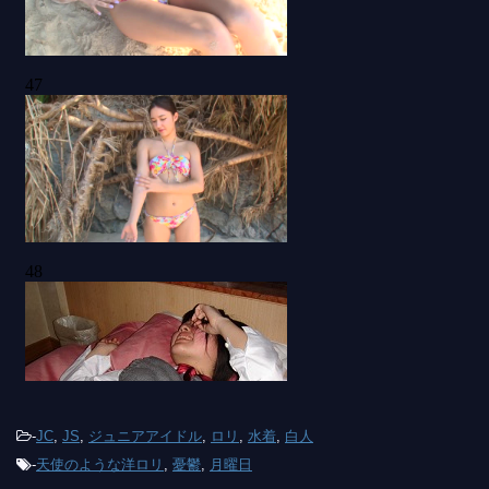
-
JC
,
JS
,
ジュニアアイドル
,
ロリ
,
水着
,
白人
-
天使のような洋ロリ
,
憂鬱
,
月曜日