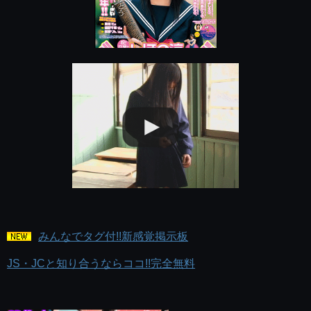
みんなでタグ付!!新感覚掲示板
JS・JCと知り合うならココ!!完全無料