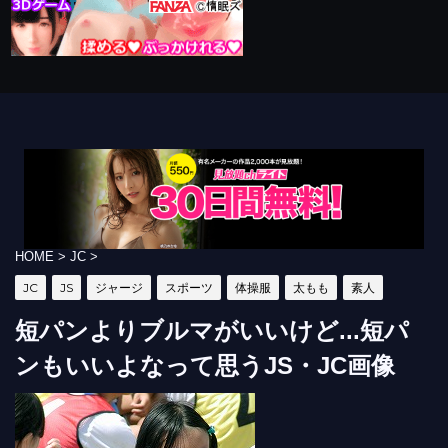
HOME
>
JC
>
JC
JS
ジャージ
スポーツ
体操服
太もも
素人
短パンよりブルマがいいけど...短パ
ンもいいよなって思うJS・JC画像