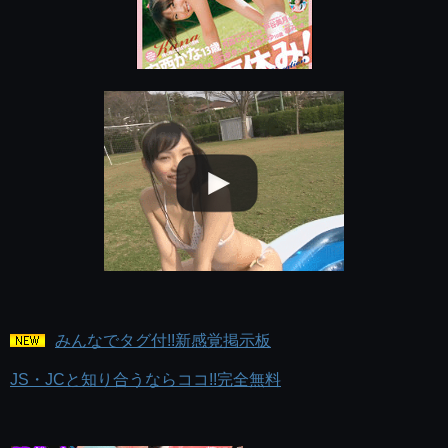
みんなでタグ付!!新感覚掲示板
JS・JCと知り合うならココ!!完全無料