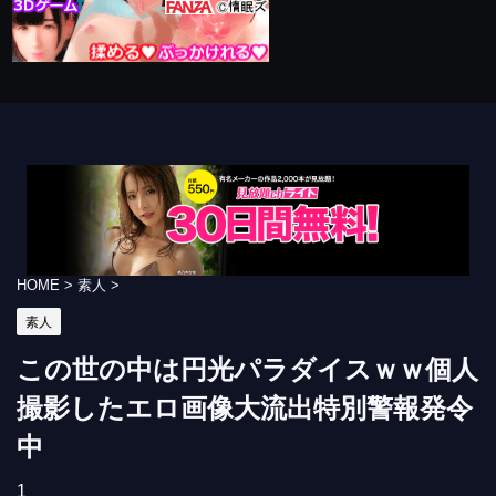
HOME
>
素人
>
素人
この世の中は円光パラダイスｗｗ個人
撮影したエロ画像大流出特別警報発令
中
1