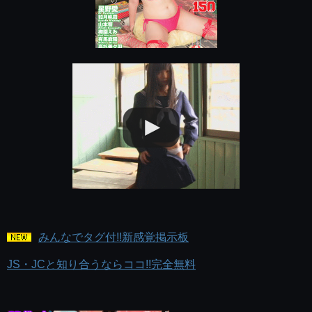
みんなでタグ付!!新感覚掲示板
JS・JCと知り合うならココ!!完全無料