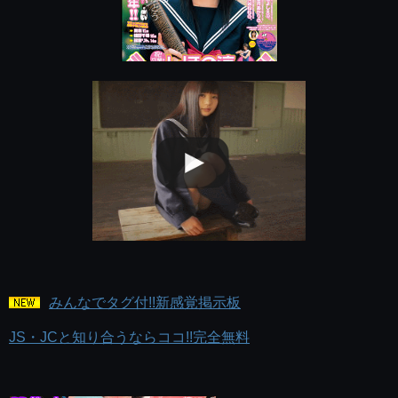
みんなでタグ付!!新感覚掲示板
JS・JCと知り合うならココ!!完全無料