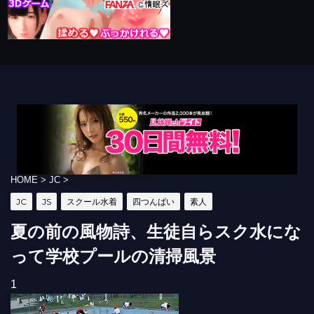
HOME
>
JC
>
JC
JS
スクール水着
四つんばい
素人
夏の前の風物詩、生徒自らスク水にな
って学校プールの清掃風景
1