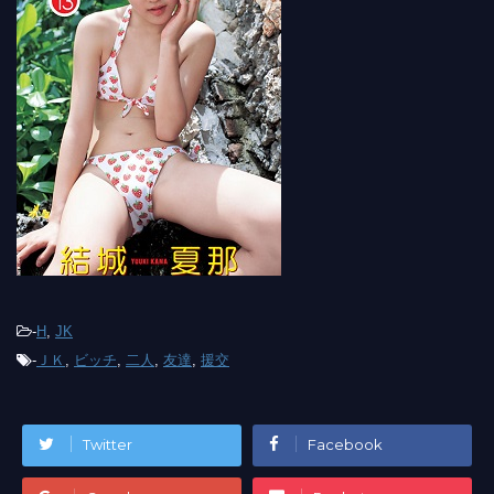
-
H
,
JK
-
ＪＫ
,
ビッチ
,
二人
,
友達
,
援交
Twitter
Facebook