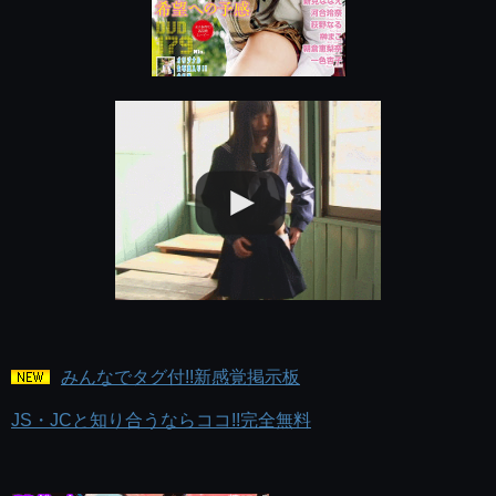
みんなでタグ付!!新感覚掲示板
JS・JCと知り合うならココ!!完全無料