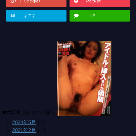
Google+
Pocket
B!
はてブ
LINE
■元YJ制コレがハメ撮り
2024年5月
(1)
2021年2月
(14)