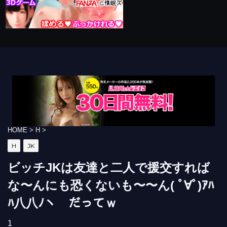
HOME
>
H
>
H
JK
ビッチJKは友達と二人で援交すれば
な〜んにも恐くないも〜〜ん( ﾟ∀ﾟ)ｱﾊ
ﾊ八八ﾉヽ だってｗ
1