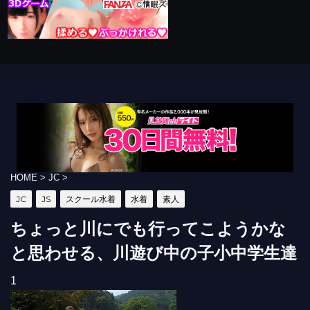
HOME
>
JC
>
JC
JS
スクール水着
水着
素人
ちょっと川にでも行ってこようかな
と思わせる、川遊び中の子小中学生達
1