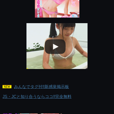
みんなでタグ付!!新感覚掲示板
JS・JCと知り合うならココ!!完全無料