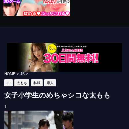
HOME
>
JS
>
JS
太もも
私服
素人
女子小学生のめちゃシコな太もも
1