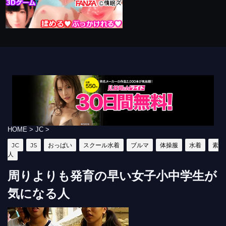
HOME
>
JC
>
JC
JS
おっぱい
スクール水着
ブルマ
体操服
水着
素
人
周りよりも発育の早い女子小中学生が
気になる人