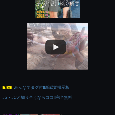
みんなでタグ付!!新感覚掲示板
JS・JCと知り合うならココ!!完全無料