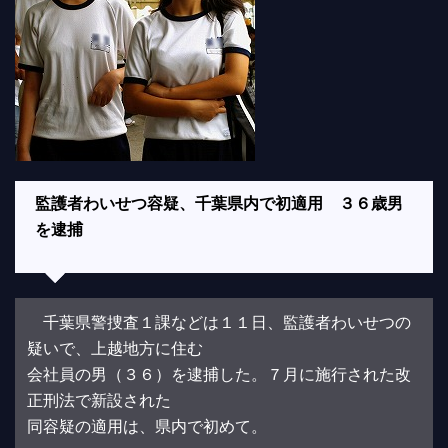
監護者わいせつ容疑、千葉県内で初適用 ３６歳男
を逮捕
千葉県警捜査１課などは１１日、監護者わいせつの
疑いで、上越地方に住む
会社員の男（３６）を逮捕した。７月に施行された改
正刑法で新設された
同容疑の適用は、県内で初めて。