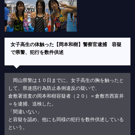
女子高生の体触った【岡本和樹】警察官逮捕 容疑
で県警、犯行を数件供述
岡山県警は１０日までに、女子高生の胸を触ったと
して、県迷惑行為防止条例違反の疑いで、
倉敷署巡査の岡本和樹容疑者（２０）＝倉敷市西富井
＝を逮捕、送検した。
「間違いない」
と容疑を認め、他にも同様の犯行を数件供述している
という。