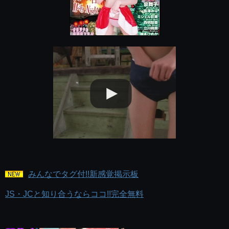
みんなでタグ付!!新感覚掲示板
JS・JCと知り合うならココ!!完全無料