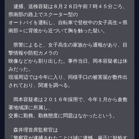
逮捕、送検容疑は８月２８日午前７時４５分ごろ、
県南部の路上でスクーター型の
オートバイを運転し、自転車で登校中の女子高生＝県
南部＝に背後から近づいて胸を触った疑い。
県警によると、女子高生の家族から通報があり、目
撃情報や防犯カメラの
映像などから割り出した。事件当日、岡本容疑者は休
みだった。
現場周辺では今年に入り、同様手口の被害届が数件出
されており、関連を調べる。
岡本容疑者は２０１６年採用で、今年１月から倉敷
署地域課に所属し、
交番に勤務。勤務態度に問題はなかったという。
森井理首席監察官は
「警察官が逮捕されたことは誠に遺憾。厳正に対処す