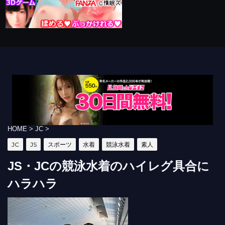
HOME
>
JC
>
JC
JS
スポーツ
水着
競泳水着
素人
JS・JCの競泳水着のハイレグ具合に
ハラハラ