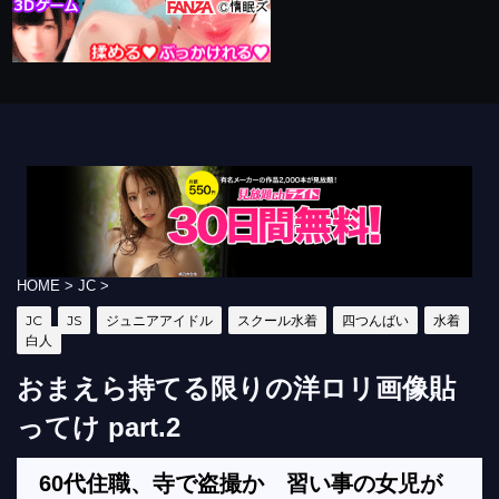
HOME
>
JC
>
JC
JS
ジュニアアイドル
スクール水着
四つんばい
水着
白人
おまえら持てる限りの洋ロリ画像貼
ってけ part.2
60代住職、寺で盗撮か 習い事の女児が