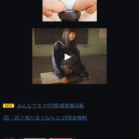
みんなでタグ付!!新感覚掲示板
JS・JCと知り合うならココ!!完全無料