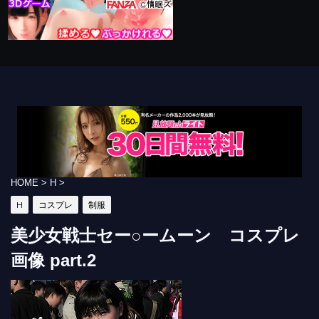
HOME
>
H
>
H
コスプレ
制服
美少女戦士セー○ームーン コスプレ
画像 part.2