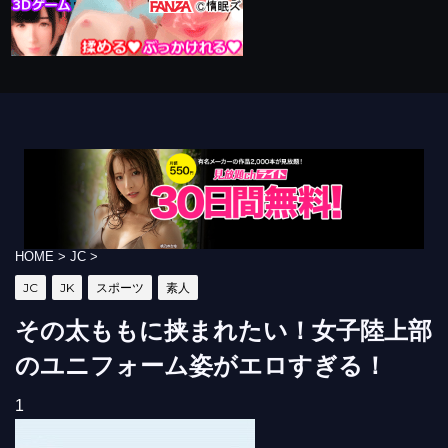
HOME
>
JC
>
JC
JK
スポーツ
素人
その太ももに挟まれたい！女子陸上部
のユニフォーム姿がエロすぎる！
1