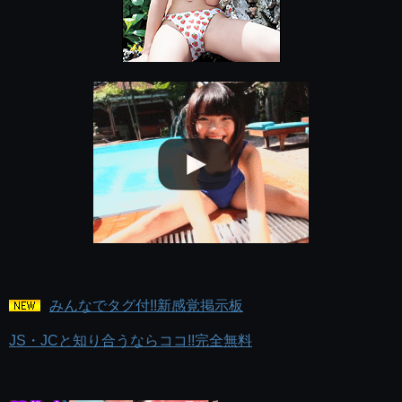
みんなでタグ付!!新感覚掲示板
JS・JCと知り合うならココ!!完全無料