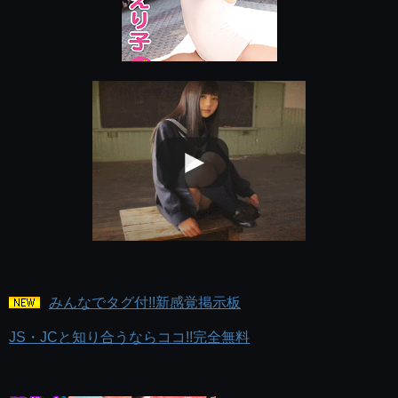
みんなでタグ付!!新感覚掲示板
JS・JCと知り合うならココ!!完全無料