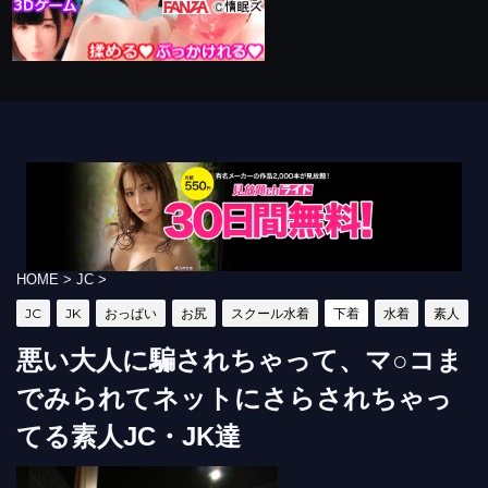
HOME
>
JC
>
JC
JK
おっぱい
お尻
スクール水着
下着
水着
素人
悪い大人に騙されちゃって、マ○コま
でみられてネットにさらされちゃっ
てる素人JC・JK達