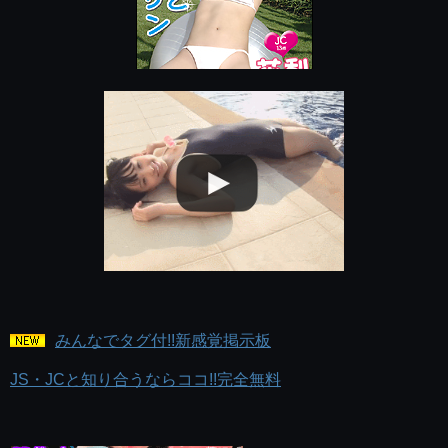
みんなでタグ付!!新感覚掲示板
JS・JCと知り合うならココ!!完全無料