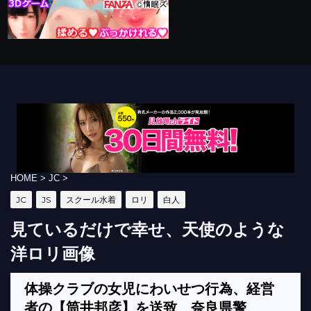
HOME
>
JC
>
JC
JS
スクール水着
ロリ
白人
見ているだけで幸せ、天使のような
洋ロリ画像
体操クラブの女児にわいせつ行為、経営
者の【筒井邦彦】を送致 奈良県警