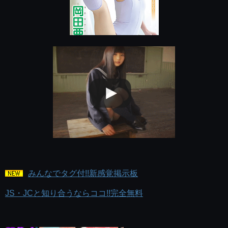
みんなでタグ付!!新感覚掲示板
JS・JCと知り合うならココ!!完全無料