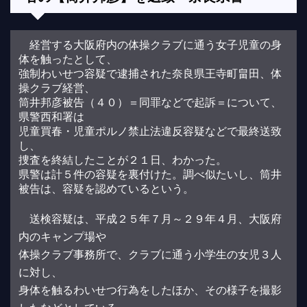
経営する大阪府内の体操クラブに通う女子児童の身
体を触ったとして、
強制わいせつ容疑で逮捕された奈良県王寺町畠田、体
操クラブ経営、
筒井邦彦被告（４０）＝同罪などで起訴＝について、
県警西和署は
児童買春・児童ポルノ禁止法違反容疑などで最終送致
し、
捜査を終結したことが２１日、わかった。
県警は計５件の容疑を裏付けた。調べ似たいし、筒井
被告は、容疑を認めているという。
送検容疑は、平成２５年７月～２９年４月、大阪府
内のキャンプ場や
体操クラブ事務所で、クラブに通う小学生の女児３人
に対し、
身体を触るわいせつ行為をしたほか、その様子を撮影