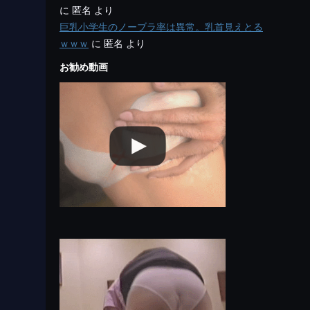
に
匿名
より
巨乳小学生のノーブラ率は異常。乳首見えとる
ｗｗｗ
に
匿名
より
お勧め動画