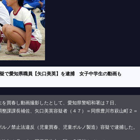
疑で愛知県職員【矢口美英】を逮捕 女子中学生の動画も
を買春し動画撮影したとして、愛知県警昭和署は７日、
調整課課長補佐、矢口美英容疑者（４７）＝同県豊川市萩山町２＝
ポルノ禁止法違反（児童買春、児童ポルノ製造）容疑で逮捕した。