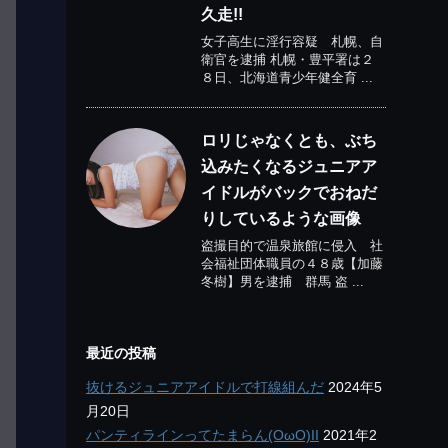
久走!!
女子高生に淫行容疑 札幌、自
衛官を逮捕 札幌・豊平署は２
８日、北海道青少年健全育 ...
ロリじゃなくとも、ぶち
込みたくなるジュニアア
イドルがバックでおねだ
りしているような画像
盗撮目的で温泉旅館に侵入 社
会福祉団体職員の４８歳【加藤
冬樹】男を逮捕 群馬 盗 ...
最近の投稿
抜けるジュニアアイドルで打線組んだ
2024年5
月20日
パンティラインってたまらん(OωO)II
2021年2