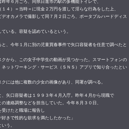
昨年６月ごろ、同県日進市の駅の多機能トイレで、
（１４）＝当時＝に現金２万円を渡して淫らな行為をした上、
ビデオカメラで撮影して同７月２日ごろ、ポータブルハードディス
している。容疑を認めているという。
と、今年１月に別の児童買春事件で矢口容疑者を任意で調べたと
スクから、この女子中学生の動画が見つかった。スマートフォンの
・ネットワーキング・サービス（ＳＮＳ）アプリで知り合ったとい
スクには他に複数の少女の画像があり、同署が調べる。
、矢口容疑者は１９９３年４月入庁。昨年４月から現職で
との連絡調整などを担当していた。今年８月３０日、
を受けたと職場に報告し
が好きで性的な欲求を満たしたかった」
という。