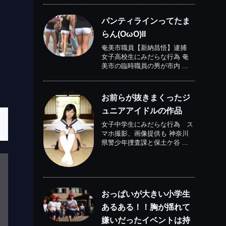
パンティラインってたま
らん(OωO)II
奄美市職員【新納昌悟】逮捕
女子高校生にみだらな行為 奄
美市の臨時職員の男が市内 ...
お前らが抜きまくったジ
ュニアアイドルの作品
女子中学生にみだらな行為 ス
マホ撮影、画像提供も 神奈川
県警少年捜査課と保土ケ谷 ...
おっぱいが大きい小学生
あるある！！胸が揺れて
嫌いだったイベントは持