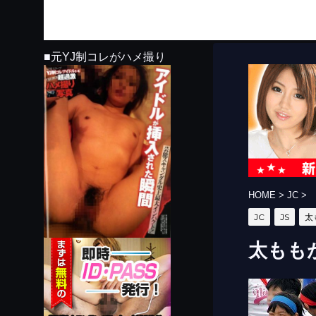
■元YJ制コレがハメ撮り
HOME
>
JC
>
JC
JS
太
太ももが