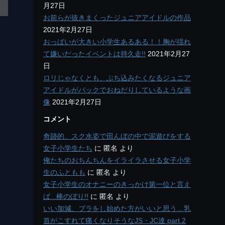
月27日
お前らが抜きまくったジュニアアイドルの作品
2021年2月27日
おっぱいが大きい小学生あるある！！胸が揺れ
て嫌いだったイベントは持久走!!
2021年2月27
日
ロリじゃなくとも、ぶち込みたくなるジュニア
アイドルがバックでおねだりしているような画
像
2021年2月27日
コメント
奇跡的、スク水姿で田んぼの中で泥遊びをする
女子小学生たち
に
匿名
より
俺たちのおちんちんをイライラさせる女子小学
生のふともも
に
匿名
より
女子小学生のオナニーのきっかけ第一位と言え
ば...棒のぼり!!
に
匿名
より
いい加減、ブラをし始めた方がいいと思う…乳
首がこすれて痛くなりそうなJS・JC達 part.2