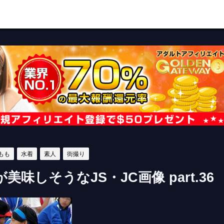
もも
水着
素人
街撮り
美味しそうなJS・JC画像 part.36