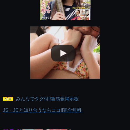
みんなでタグ付!!新感覚掲示板
JS・JCと知り合うならココ!!完全無料