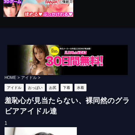
HOME
>
アイドル
>
アイドル
おっぱい
お尻
下着
水着
羞恥心が見当たらない、裸同然のグラ
ビアアイドル達
1