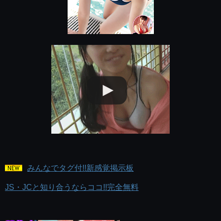
みんなでタグ付!!新感覚掲示板
JS・JCと知り合うならココ!!完全無料