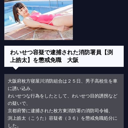
わいせつ容疑で逮捕された消防署員【渕
上皓太】を懲戒免職 大阪
大阪府枚方寝屋川消防組合は２５日、男子高校生を車
に誘い込み、
わいせつな行為をしたとして、わいせつ目的誘拐など
の疑いで、
京都府警に逮捕された枚方東消防署の消防司令補、
渕上皓太（こうた）容疑者（３６）を懲戒免職処分に
した。