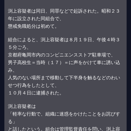
渕上容疑者は同日、同罪などで起訴された。昭和２３
年に設立された同組合で、
懲戒免職処分は初めて。
組合によると、渕上容疑者は８月１９日、午後４時３
５分ごろ、
京都府亀岡市内のコンビニエンスストア駐車場で、
男子高校生＝当時（１７）＝に声をかけて車に誘い込
み、
人気のない場所まで移動して下半身を触るなどのわい
せつ行為をしたとして、
１０月４日に逮捕された。
渕上容疑者は
「軽率な行動で、組織に迷惑をかけたことをお詫びす
る」
と話したという。組合は管理監督責任を問い、渕上容