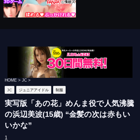
HOME
>
JC
>
JC
ジュニアアイドル
制服
実写版「あの花」めんま役で人気沸騰
の浜辺美波(15歳) “金髪の次は赤もい
いかな”
1