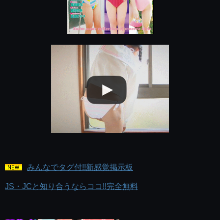
みんなでタグ付!!新感覚掲示板
JS・JCと知り合うならココ!!完全無料