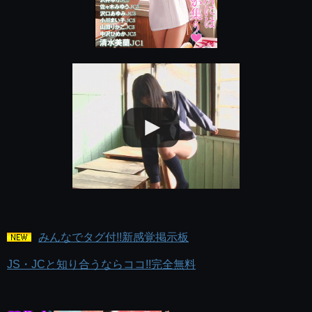
みんなでタグ付!!新感覚掲示板
JS・JCと知り合うならココ!!完全無料