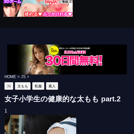
HOME
>
JS
>
JS
太もも
私服
素人
女子小学生の健康的な太もも part.2
1