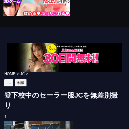
HOME
>
JC
>
JC
制服
登下校中のセーラー服JCを無差別撮
り
1