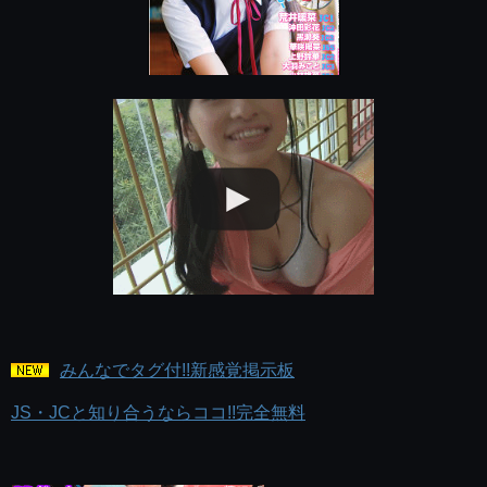
みんなでタグ付!!新感覚掲示板
JS・JCと知り合うならココ!!完全無料