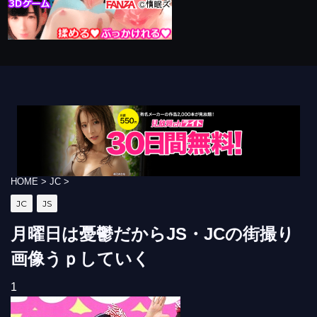
HOME
>
JC
>
JC
JS
月曜日は憂鬱だからJS・JCの街撮り
画像うｐしていく
1