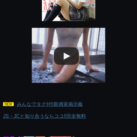
みんなでタグ付!!新感覚掲示板
JS・JCと知り合うならココ!!完全無料